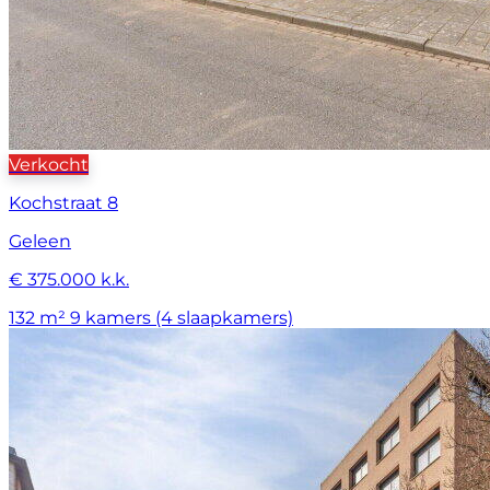
Verkocht
Kochstraat 8
Geleen
€ 375.000 k.k.
132 m²
9 kamers (4 slaapkamers)