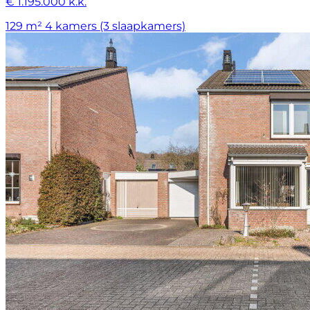
€ 1.195.000 k.k.
129 m²
4 kamers (3 slaapkamers)