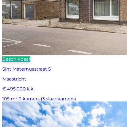
Beschikbaar
Sint Maternusstraat 5
Maastricht
€ 495.000 k.k.
105 m²
9 kamers (3 slaapkamers)