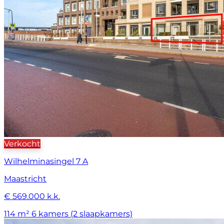
Verkocht
Wilhelminasingel 7 A
Maastricht
€ 569.000 k.k.
114 m²
6 kamers (2 slaapkamers)