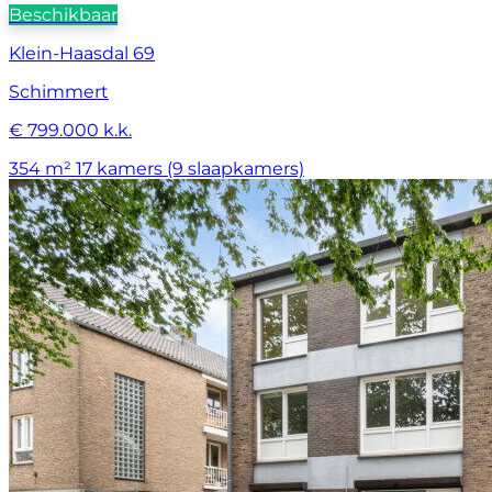
Beschikbaar
Klein-Haasdal 69
Schimmert
€ 799.000 k.k.
354 m²
17 kamers (9 slaapkamers)