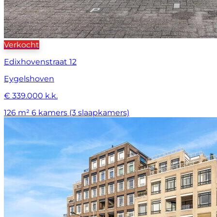
Verkocht
Edixhovenstraat 12
Eygelshoven
€ 339.000 k.k.
126 m²
6 kamers (3 slaapkamers)