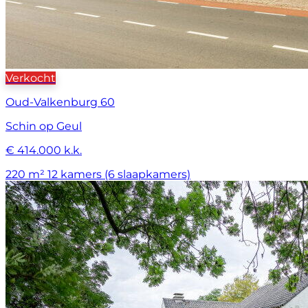
Verkocht
Oud-Valkenburg 60
Schin op Geul
€ 414.000 k.k.
220 m²
12 kamers (6 slaapkamers)