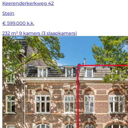
Keerenderkerkweg 42
Stein
€ 599.000 k.k.
232 m²
9 kamers (3 slaapkamers)