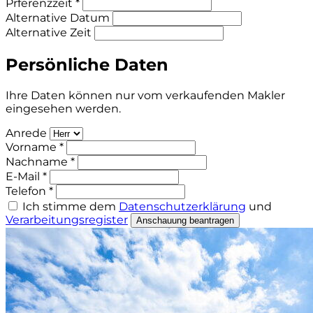
Prferenzzeit *
Alternative Datum
Alternative Zeit
Persönliche Daten
Ihre Daten können nur vom verkaufenden Makler
eingesehen werden.
Anrede
Vorname *
Nachname *
E-Mail *
Telefon *
Ich stimme dem
Datenschutzerklärung
und
Verarbeitungsregister
Anschauung beantragen