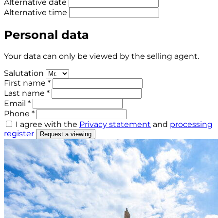
Alternative date
Alternative time
Personal data
Your data can only be viewed by the selling agent.
Salutation
First name *
Last name *
Email *
Phone *
I agree with the
Privacy statement
and
processing
register
Request a viewing