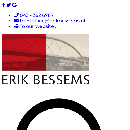
043 - 362 6767
frontoffice@erikbessems.nl
To our website ›